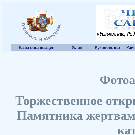
Наша организация
Устав
Руководство
Рай
Фотоа
Торжественное откр
Памятника жертвам
ка