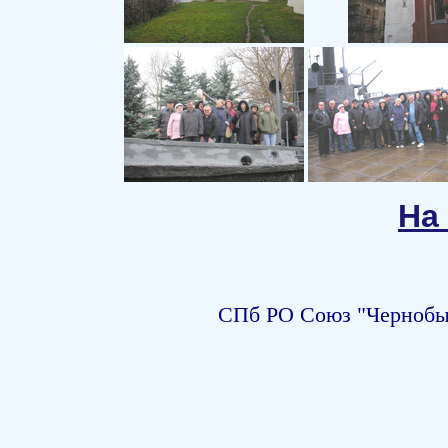
На
СПб РО Союз "Чернобыл