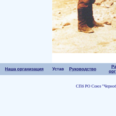
Р
Наша организация
Устав
Руководство
орг
СПб РО Союз "Черноб