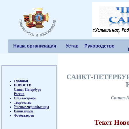
Наша организация
Устав
Руководство
САНКТ-ПЕТЕРБУ
Главная
НОВОСТИ:
Санкт-Петербург
Россия
Санкт-П
О Катастрофе
Творчество
Ученые-чернобыльцы
Наши музеи
Фотогалерея
Текст Но