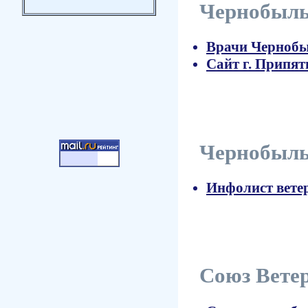
Чернобыль
Врачи Черноб
Сайт г. Припят
Чернобыль
Инфолист вете
Союз Вете