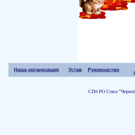
Наша организация
Устав
Руководство
СПб РО Союз "Черноб