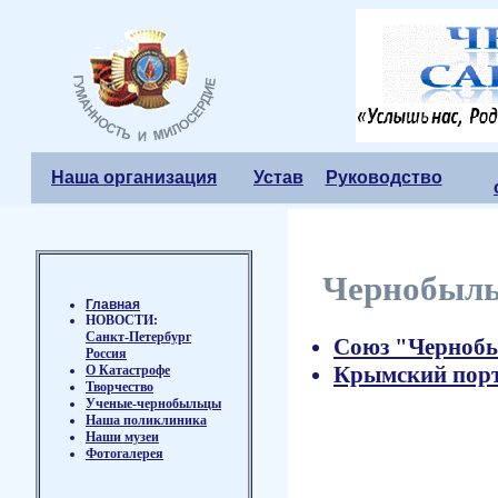
Наша организация
Устав
Руководство
Чернобыль
Главная
НОВОСТИ:
Санкт-Петербург
Союз "Чернобы
Россия
Крымский порт
О Катастрофе
Творчество
Ученые-чернобыльцы
Наша поликлиника
Наши музеи
Фотогалерея